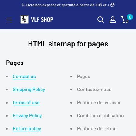
Passer
✨️ Livraison express et gratuite à partir de 49$ et + 📦
au
0
Vlf
contenu
shop
HTML sitemap for pages
Pages
Contact us
Pages
Shipping Policy
Contactez-nous
terms of use
Politique de livraison
Privacy Policy
Condition d'utilisation
Return policy
Politique de retour